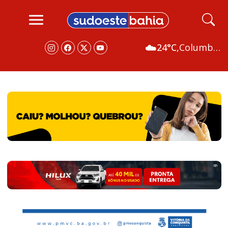
☁️
24°C,
Columbus