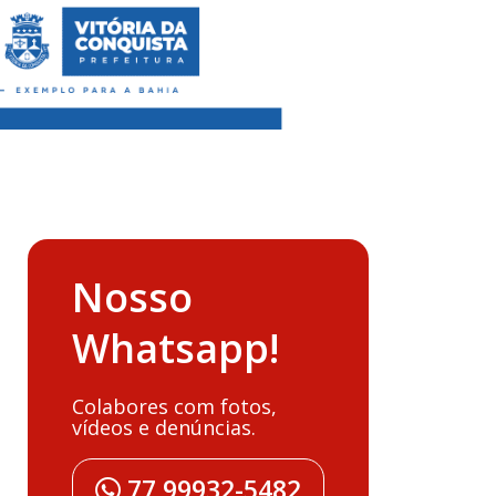
Nosso
Whatsapp!
Colabores com fotos,
vídeos e denúncias.
77 99932-5482