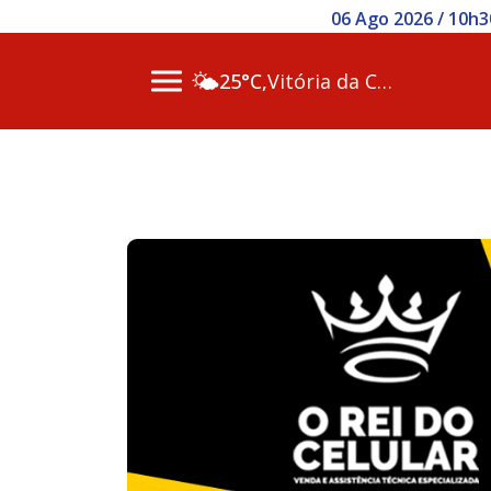
06 Ago 2026 / 10h3
🌤️
25°C,
Vitória da Conq…