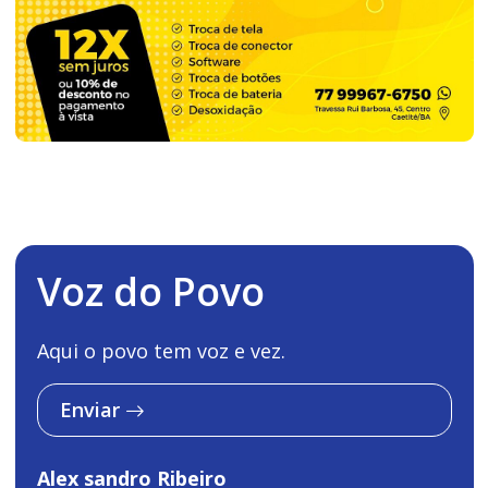
Voz do Povo
Aqui o povo tem voz e vez.
Enviar
Alex sandro Ribeiro