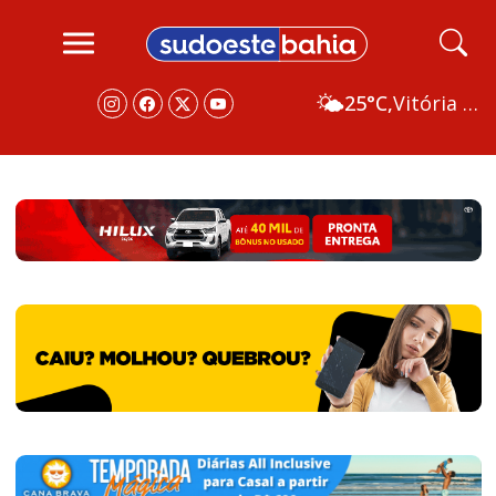
🌤️
25°C,
Vitória da Conquista