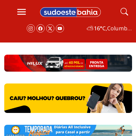
⛅
16°C,
Columbus