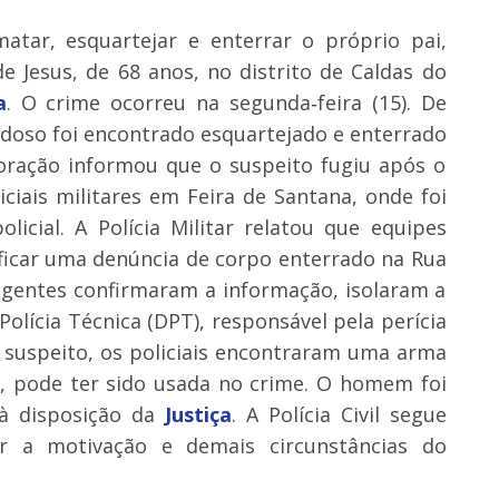
ar, esquartejar e enterrar o próprio pai,
de Jesus, de 68 anos, no distrito de Caldas do
a
. O crime ocorreu na segunda‑feira (15). De
 idoso foi encontrado esquartejado e enterrado
poração informou que o suspeito fugiu após o
ciais militares em Feira de Santana, onde foi
icial. A Polícia Militar relatou que equipes
ficar uma denúncia de corpo enterrado na Rua
agentes confirmaram a informação, isolaram a
lícia Técnica (DPT), responsável pela perícia
 suspeito, os policiais encontraram uma arma
is, pode ter sido usada no crime. O homem foi
à disposição da
Justiça
. A Polícia Civil segue
er a motivação e demais circunstâncias do