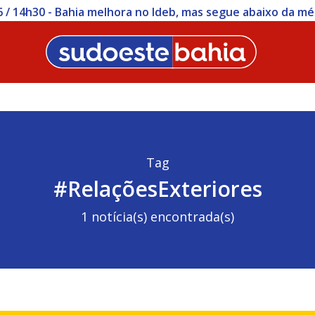
ições para concurso da Polícia Civil da Bahia começam nesta
Tag
#RelaçõesExteriores
1 notícia(s) encontrada(s)