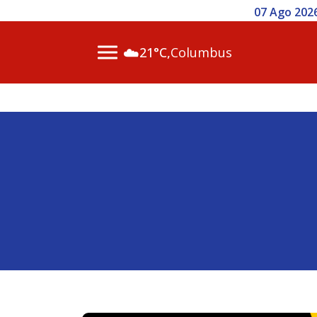
07 Ago 2026 / 14h00 - Inscr
☁️
21°C,
Columbus