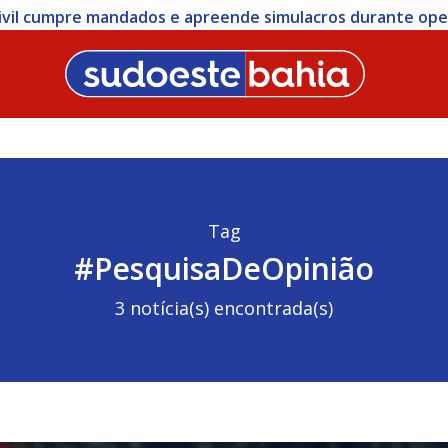
 Civil cumpre mandados e apreende simulacros durante op
Tag
#PesquisaDeOpinião
3 notícia(s) encontrada(s)