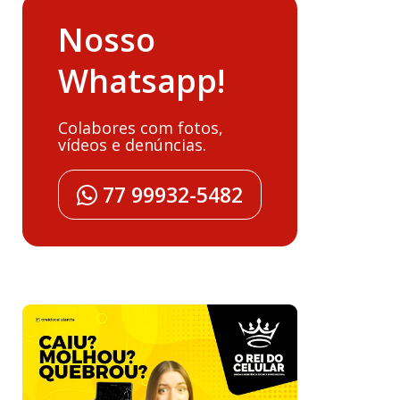
Nosso
Whatsapp!
Colabores com fotos,
vídeos e denúncias.
77 99932-5482