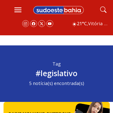
☀️
21°C,
Vitória da Conquista
Tag
#legislativo
5 notícia(s) encontrada(s)