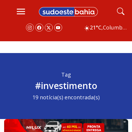
☀️
21°C,
Columbus
Tag
#investimento
19 notícia(s) encontrada(s)