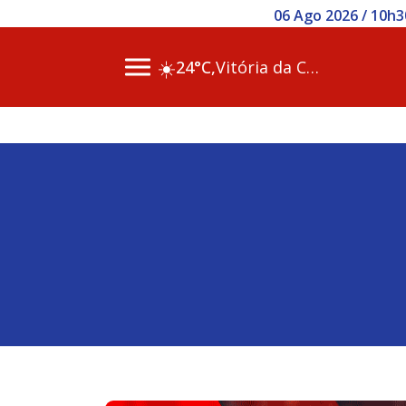
06 Ago 2026 / 10h3
☀️
24°C,
Vitória da Conq…