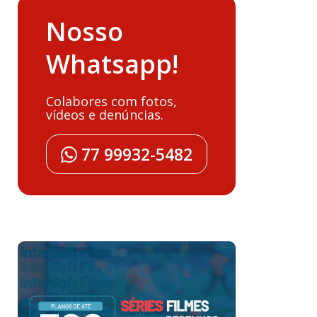
Nosso
Whatsapp!
Colabores com fotos,
vídeos e denúncias.
77 99932-5482