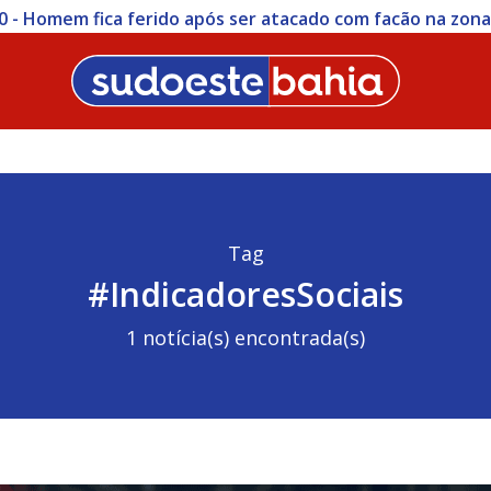
0 - Homem fica ferido após ser atacado com facão na zon
Tag
#IndicadoresSociais
1 notícia(s) encontrada(s)