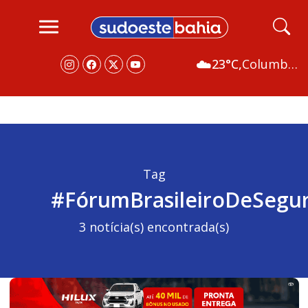
☁️
23°C,
Columbus
Tag
#FórumBrasileiroDeSegur
3 notícia(s) encontrada(s)