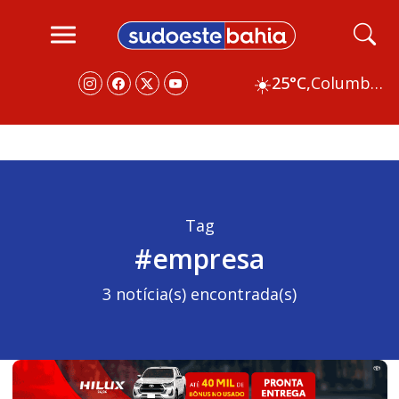
☀️
25°C,
Columbus
Tag
#empresa
3 notícia(s) encontrada(s)