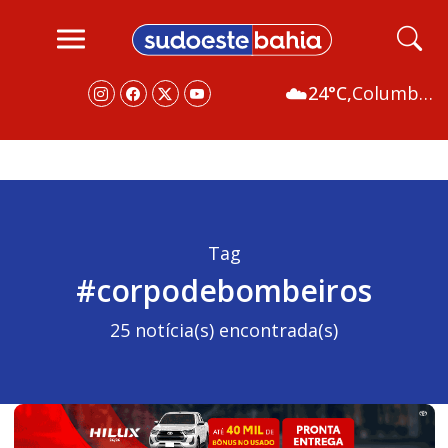
☁️
24°C,
Columbus
Tag
#corpodebombeiros
25 notícia(s) encontrada(s)