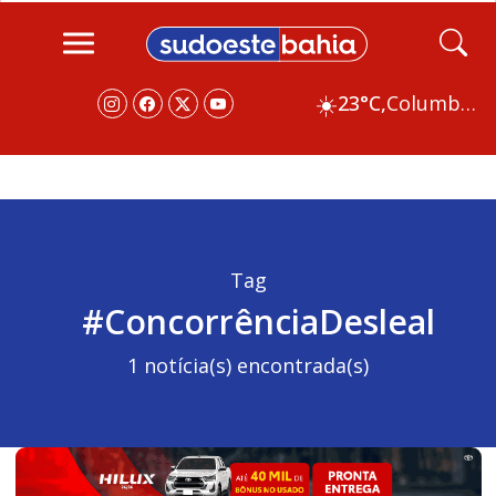
☀️
23°C,
Columbus
Tag
#ConcorrênciaDesleal
1 notícia(s) encontrada(s)