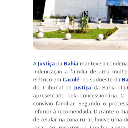
A
Justiça
da
Bahia
manteve a condenaç
indenização à família de uma mulh
elétrico em
Caculé
, no sudoeste da
Ba
do Tribunal de
Justiça
da Bahia (TJ‑
apresentado pela concessionária. O
convívio familiar. Segundo o proces
inferior à recomendada. Durante o ma
de celular na zona rural, houve uma d
local. Ao recorrer, a Coelba alego