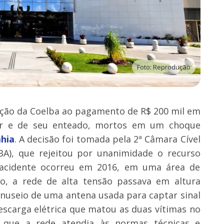
Foto: Reprodução
ão da Coelba ao pagamento de R$ 200 mil em
er e de seu enteado, mortos em um choque
hia
. A decisão foi tomada pela 2ª Câmara Cível
BA), que rejeitou por unanimidade o recurso
 acidente ocorreu em 2016, em uma área de
so, a rede de alta tensão passava em altura
nuseio de uma antena usada para captar sinal
escarga elétrica que matou as duas vítimas no
u que a rede atendia às normas técnicas e