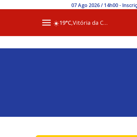
07 Ago 2026 / 14h00 - Inscr
☀️
19°C,
Vitória da Conq…