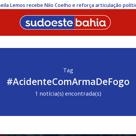
heila Lemos recebe Nilo Coelho e reforça articulação polít
Tag
#AcidenteComArmaDeFogo
1 notícia(s) encontrada(s)