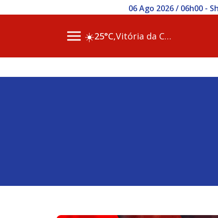
06 Ago 2026 / 06h00 - S
☀️
25°C,
Vitória da Conq…