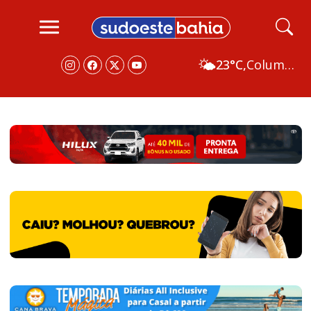
🌤️
23°C,
Columbus