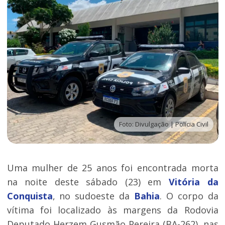
Foto: Divulgação | Polícia Civil
Uma mulher de 25 anos foi encontrada morta
na noite deste sábado (23) em
Vitória da
Conquista
, no sudoeste da
Bahia
. O corpo da
vítima foi localizado às margens da Rodovia
Deputado Herzem Gusmão Pereira (BA-262), nas