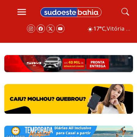
☀️
17°C,
Vitória da Conquista