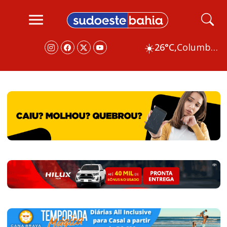
☀️
26°C,
Columbus