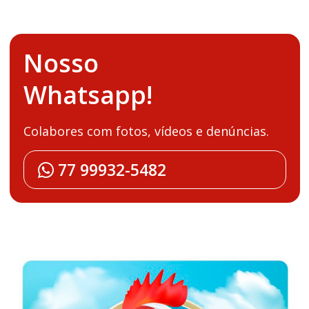
Nosso
Whatsapp!
Colabores com fotos, vídeos e denúncias.
77 99932-5482