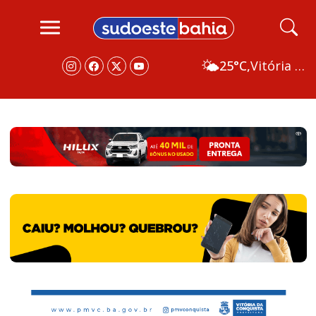
🌤️
25°C,
Vitória da Conquista