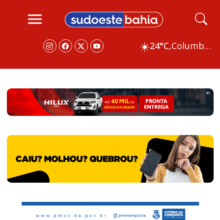
☀️
24°C,
Columbus