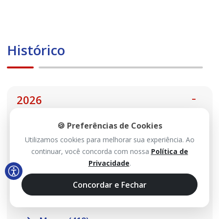
Histórico
2026
🍪 Preferências de Cookies
Agosto (99)
Utilizamos cookies para melhorar sua experiência. Ao
Julho (467)
continuar, você concorda com nossa
Política de
Privacidade
.
Junho (485)
Maio (517)
Concordar e Fechar
Abril (457)