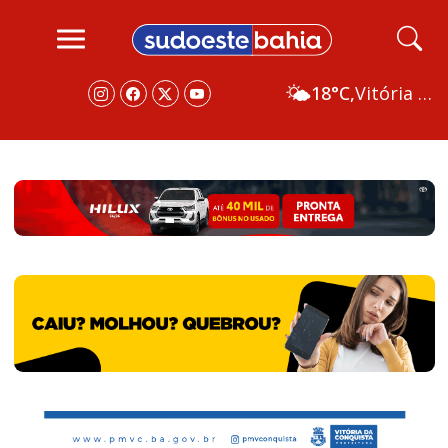
🌤️
18°C,
Vitória da Conquista