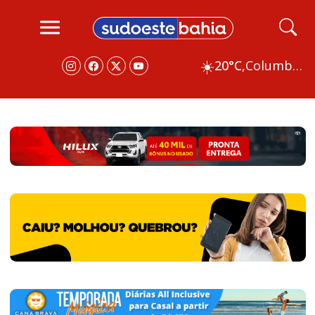
☀️
20°C,
Columbus