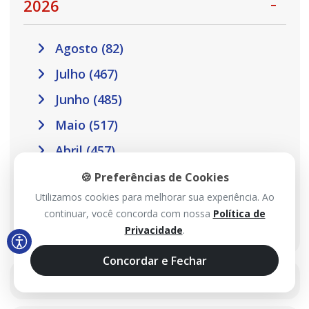
2026
Agosto (82)
Julho (467)
Junho (485)
Maio (517)
Abril (457)
Março (410)
🍪 Preferências de Cookies
Utilizamos cookies para melhorar sua experiência. Ao
Fevereiro (301)
continuar, você concorda com nossa
Política de
Janeiro (302)
Privacidade
.
Concordar e Fechar
2025