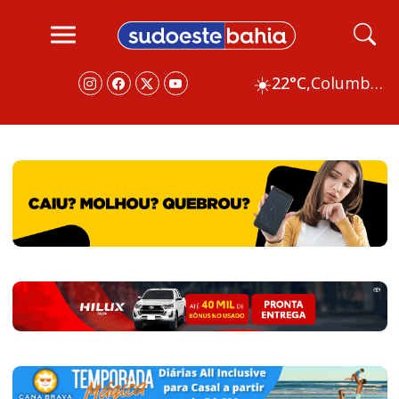
☀️
22°C,
Columbus