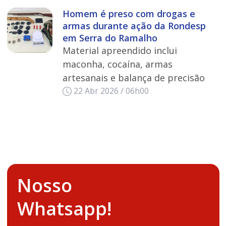
Homem é preso com drogas e
armas durante ação da Rondesp
em Serra do Ramalho
Material apreendido inclui
maconha, cocaína, armas
artesanais e balança de precisão
22 Abr 2026 / 06h00
Nosso
Whatsapp!