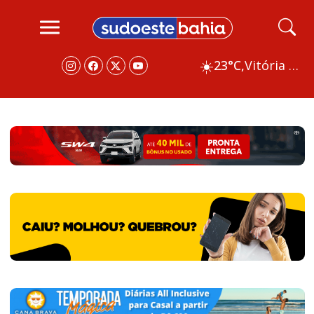
☀️
23°C,
Vitória da Conquista