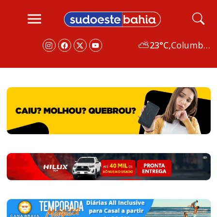
⛅
23°C,
Columbus