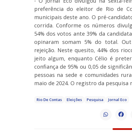
- O Jornal Eco divulgou na sexta-fei
preferência do eleitor de Rio de C
municipais deste ano. O pré-candidato 
corrida. Conforme os números divulga
54% dos votos ante 39% da candidata
opinaram somam 5% do total. Outra
rejeição. Neste quesito, 44% dos ri
jeito algum, enquanto Célio é prete
confiança de 95% ou 0,05 de significâ
pessoas na sede e comunidades rurai
maio de 2024. O registro da pesquisa 
Rio De Contas
Eleições
Pesquisa
Jornal Eco