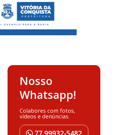
Nosso
Whatsapp!
Colabores com fotos,
vídeos e denúncias.
77 99932-5482