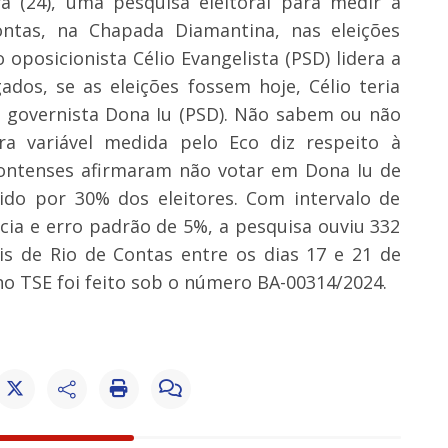
ra (24), uma pesquisa eleitoral para medir a
ontas, na Chapada Diamantina, nas eleições
oposicionista Célio Evangelista (PSD) lidera a
dos, se as eleições fossem hoje, Célio teria
 governista Dona Iu (PSD). Não sabem ou não
 variável medida pelo Eco diz respeito à
ocontenses afirmaram não votar em Dona Iu de
rido por 30% dos eleitores. Com intervalo de
ncia e erro padrão de 5%, a pesquisa ouviu 332
s de Rio de Contas entre os dias 17 e 21 de
no TSE foi feito sob o número BA-00314/2024.