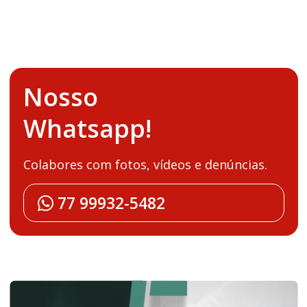
Nosso
Whatsapp!
Colabores com fotos, vídeos e denúncias.
77 99932-5482