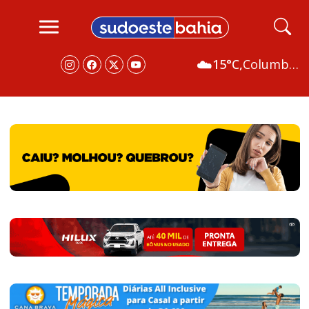
☁️
15°C,
Columbus