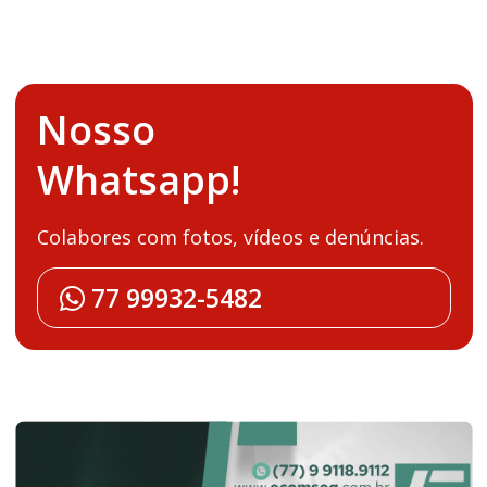
Nosso
Whatsapp!
Colabores com fotos, vídeos e denúncias.
77 99932-5482