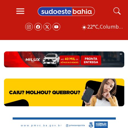
☀️
22°C,
Columbus