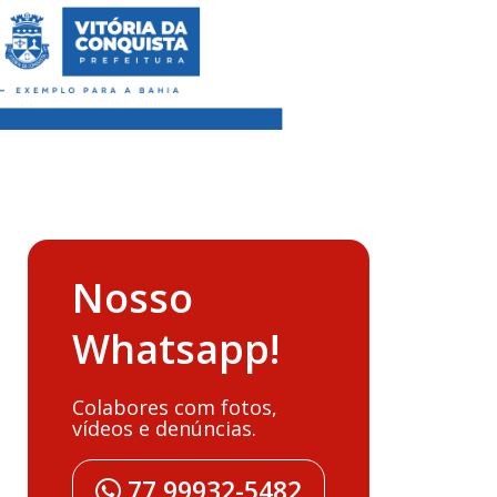
Nosso
Whatsapp!
Colabores com fotos,
vídeos e denúncias.
77 99932-5482