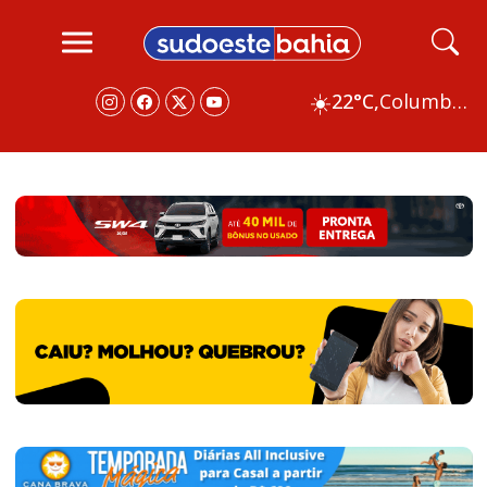
☀️
22°C,
Columbus