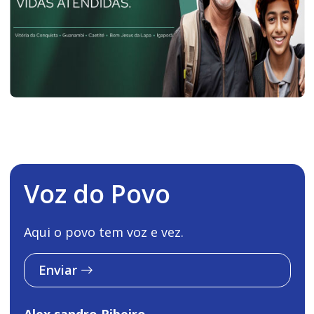
Voz do Povo
Aqui o povo tem voz e vez.
Enviar