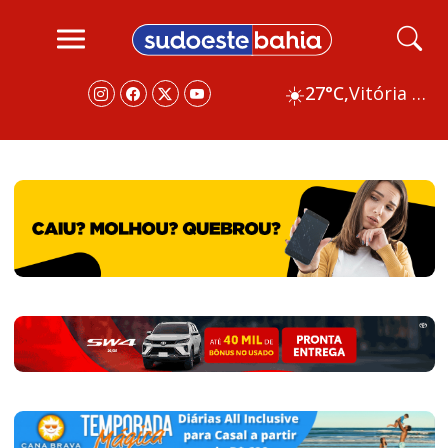
☀️
27°C,
Vitória da Conquista