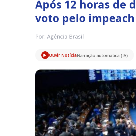
Após 12 horas de d
voto pelo impeac
Por: Agência Brasil
Ouvir Notícia
Narração automática (IA)