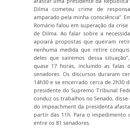
afastar uma presidente da República”
Dilma cometeu crime de responsab
amparado pela minha consciência”. Em
Romário falou em superação da crise 
de Dilma. Ao falar sobre a necessi
apoiará propostas que queiram retira
nenhuma medida que retire conquist
deles que sairemos dessa situação”,
quase 17 horas, incluindo as falas
senadores. Os discursos duraram cer
14h30 e se encerrado cerca de 2h30 da
presidente do Supremo Tribunal Fede
conduz os trabalhos no Senado, disse 
do impeachment da presidenta afastad
partir das 11h. Para o impedimento d
entre os 81 senadores.