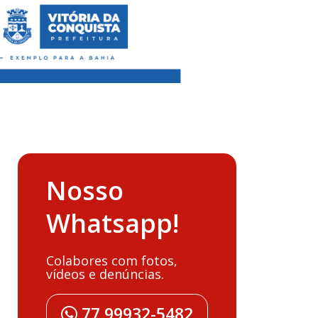
Nosso
Whatsapp!
Colabores com fotos,
vídeos e denúncias.
77 99932-5482