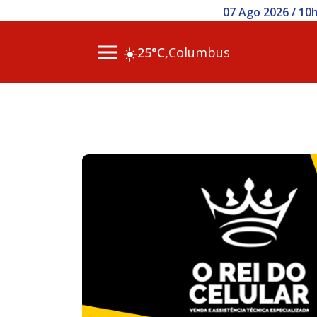
07 Ago 2026 / 07h00 -
☀️
25°C,
Columbus