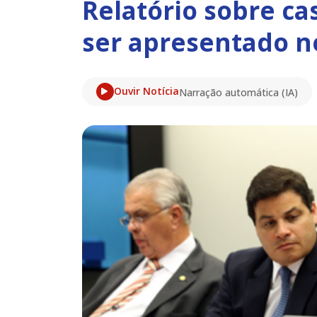
Relatório sobre c
ser apresentado n
Ouvir Notícia
Narração automática (IA)