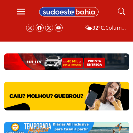
🌤️
32°C,
Columbus