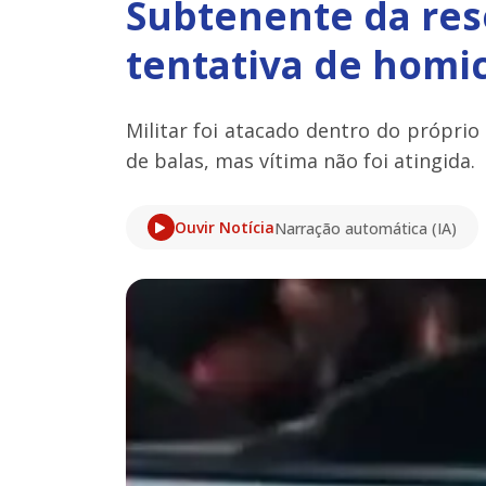
Subtenente da res
tentativa de homic
Militar foi atacado dentro do próprio
de balas, mas vítima não foi atingida.
Ouvir Notícia
Narração automática (IA)