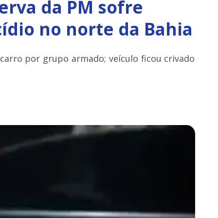
erva da PM sofre
ídio no norte da Bahia
 carro por grupo armado; veículo ficou crivado