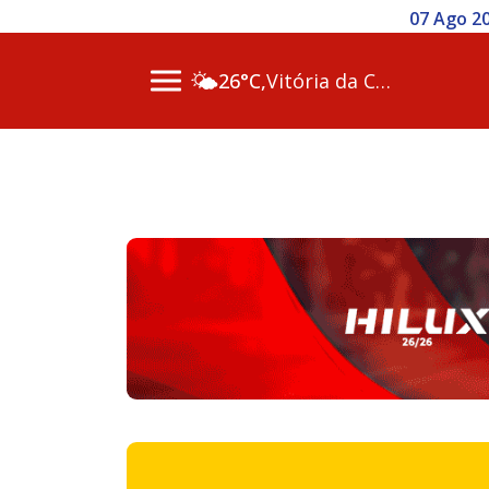
07 Ago 20
🌤️
26°C,
Vitória da Conq…