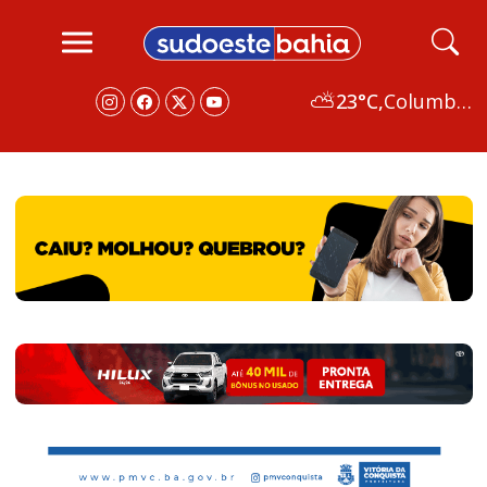
⛅
23°C,
Columbus