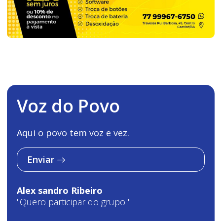
Voz do Povo
Aqui o povo tem voz e vez.
Enviar
Alex sandro Ribeiro
"Quero participar do grupo "