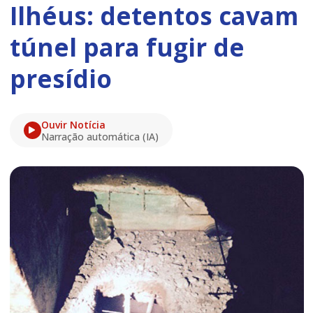
Ilhéus: detentos cavam
túnel para fugir de
presídio
Ouvir Notícia
Narração automática (IA)