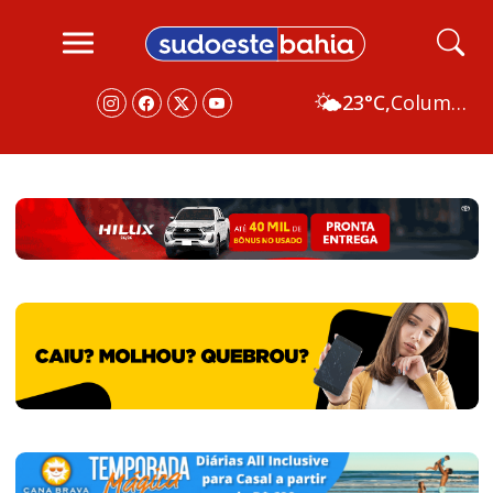
🌤️
23°C,
Columbus