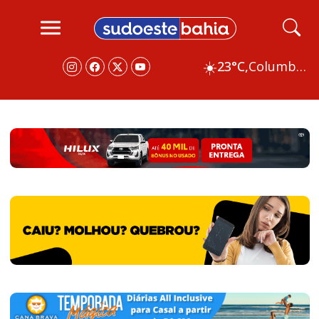
☀️
23°C,
Columbus