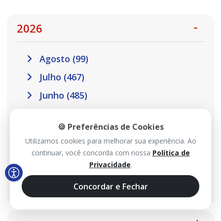
2026
Agosto (99)
Julho (467)
Junho (485)
Maio (517)
🍪 Preferências de Cookies
Abril (457)
Utilizamos cookies para melhorar sua experiência. Ao
Março (410)
continuar, você concorda com nossa
Política de
Privacidade
.
Fevereiro (301)
Janeiro (302)
Concordar e Fechar