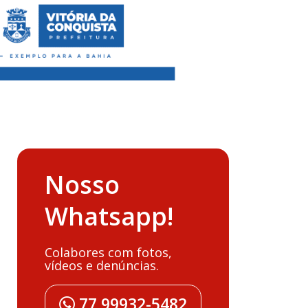
Nosso
Whatsapp!
Colabores com fotos,
vídeos e denúncias.
77 99932-5482