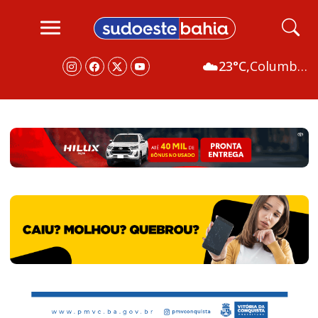
☁️
23°C,
Columbus