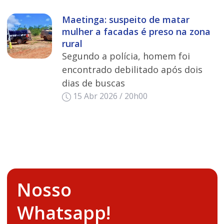
Maetinga: suspeito de matar
mulher a facadas é preso na zona
rural
Segundo a polícia, homem foi
encontrado debilitado após dois
dias de buscas
15 Abr 2026 / 20h00
Nosso
Whatsapp!