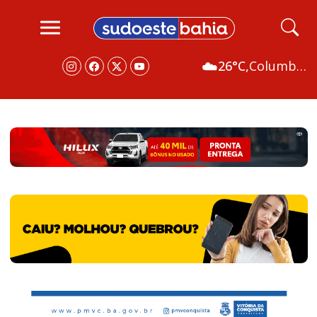
☁️
26°C,
Columbus