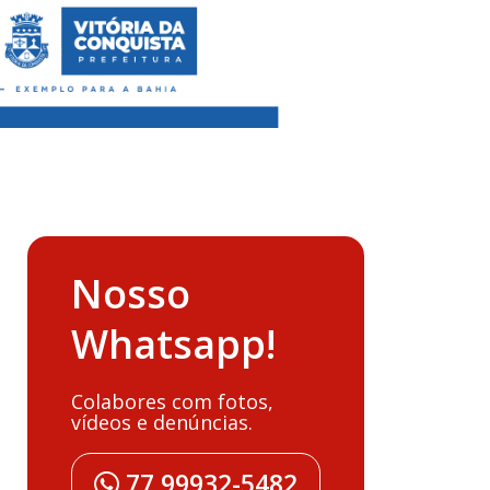
Nosso
Whatsapp!
Colabores com fotos,
vídeos e denúncias.
77 99932-5482