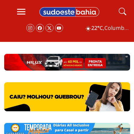
☀️
22°C,
Columbus