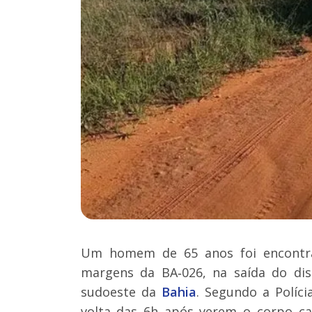
Um homem de 65 anos foi encontr
margens da BA‑026, na saída do di
sudoeste da
Bahia
. Segundo a Políc
volta das 6h após verem o corpo caí