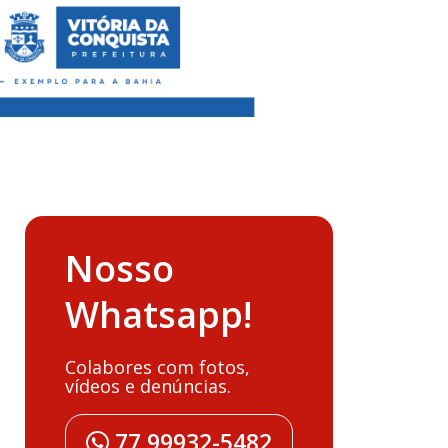
Nosso
Whatsapp!
Colabores com fotos,
vídeos e denúncias.
77 99932-5482