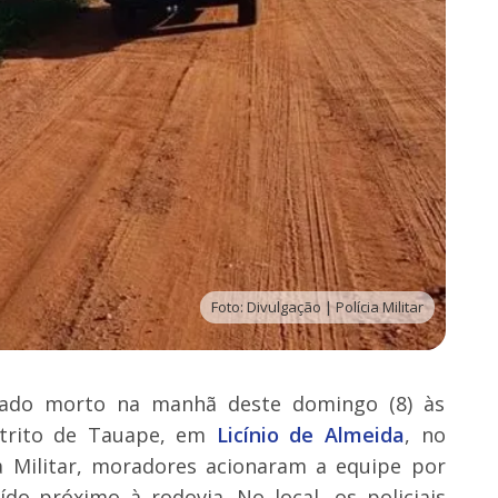
Foto: Divulgação | Polícia Militar
ado morto na manhã deste domingo (8) às
strito de Tauape, em
Licínio de Almeida
, no
ia Militar, moradores acionaram a equipe por
do próximo à rodovia. No local, os policiais