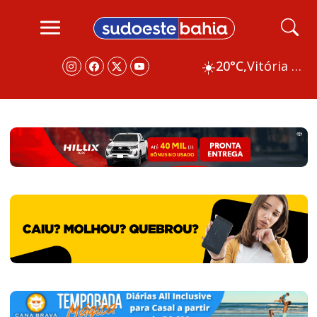
☀️
20°C,
Vitória da Conquista