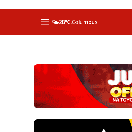
07 Ago 2026 / 11h0
🌤️
28°C,
Columbus