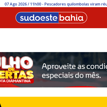
0 - Pescadores quilombolas viram réus no MP por quatro p