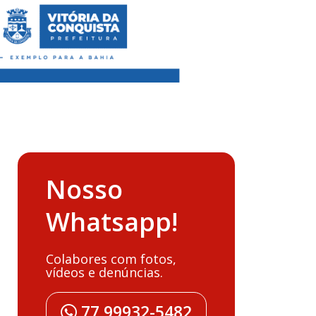
Nosso
Whatsapp!
Colabores com fotos,
vídeos e denúncias.
77 99932-5482