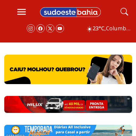
☀️
23°C,
Columbus