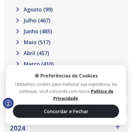
Agosto (99)
Julho (467)
Junho (485)
Maio (517)
Abril (457)
Março (410)
Fevereiro (301)
🍪 Preferências de Cookies
Utilizamos cookies para melhorar sua experiência. Ao
Janeiro (302)
continuar, você concorda com nossa
Política de
Privacidade
.
2025
Concordar e Fechar
2024