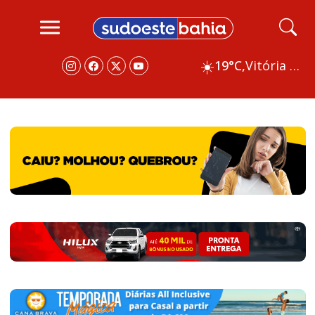
☀️
19°C,
Vitória da Conquista