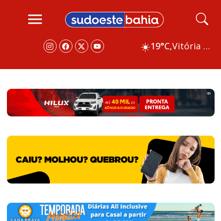
☀️
19°C,
Vitória da Conquista