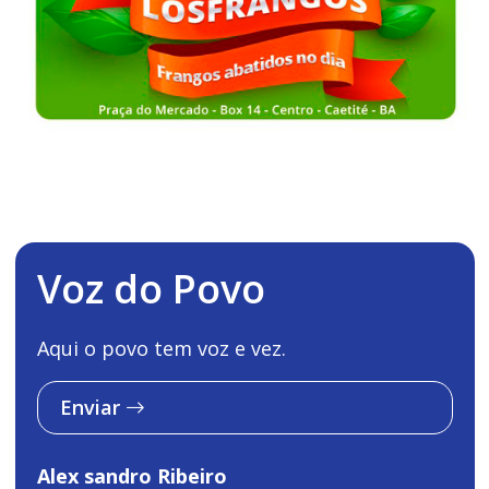
Voz do Povo
Aqui o povo tem voz e vez.
Enviar
Alex sandro Ribeiro