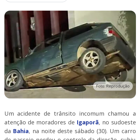
Foto: Reprodução
Um acidente de trânsito incomum chamou a
atenção de moradores de
Igaporã
, no sudoeste
da
Bahia
, na noite deste sábado (30). Um carro
de passeio perdeu o controle da direção, subiu